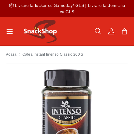
de
📦 Livrare la locker cu Sameday/ GLS | Livrare la domiciliu
Sari la conținut
cu GLS
Meniu
Caută
Autentific
Gea
Caută
Tip produs
Toate
Acasă
Cafea Instant Intenso Classic 200 g