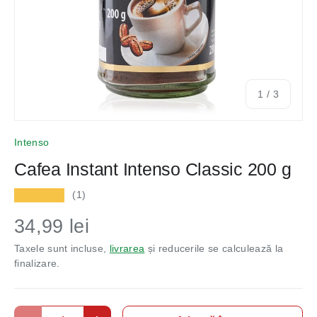
din
1
/
3
Intenso
Cafea Instant Intenso Classic 200 g
★★★★★
(1)
34,99 lei
Taxele sunt incluse,
livrarea
și reducerile se calculează la
finalizare.
Cantitate