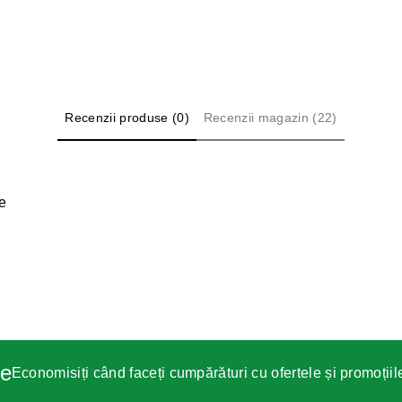
Recenzii produse (0)
Recenzii magazin (22)
ie
le
Economisiți când faceți cumpărături cu ofertele și promoțiil