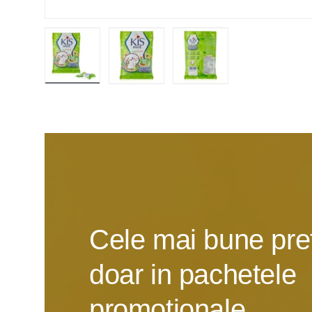
Încarcă imaginea 1 în vizualizarea galeriei
Încarcă imaginea 2 în vizualizarea
Încarcă imaginea 3 în 
Cele mai bune pret
doar in pachetele
promotionale