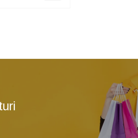
 galeriei
vizualizarea galeriei
uri