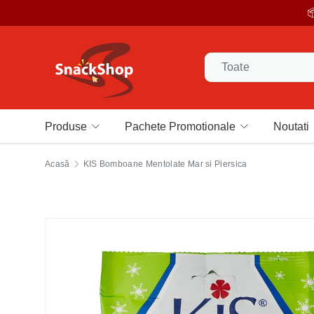

Sari la conținut
Caută
Tip produs
Toate
Produse
Pachete Promotionale
Noutati
Acasă
KIS Bomboane Mentolate Mar si Piersica