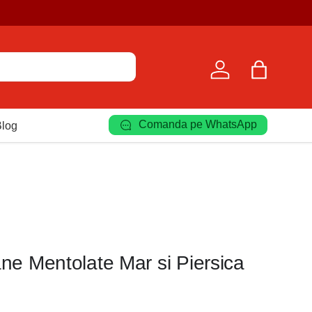
Autentificare
Geantă
Comanda pe WhatsApp
Blog
e Mentolate Mar si Piersica