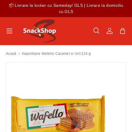
de
📦 Livrare la locker cu Sameday/ GLS | Livrare la domiciliu
Sari la conținut
cu GLS
Meniu
Caută
Autentific
Gea
Caută
Tip produs
Toate
Acasă
Napolitane Wafello Caramel si Unt 114 g