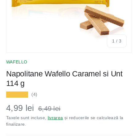
din
1
/
3
WAFELLO
Napolitane Wafello Caramel si Unt
114 g
★★★★★
(4)
4,99 lei
6,49 lei
Taxele sunt incluse,
livrarea
și reducerile se calculează la
finalizare.